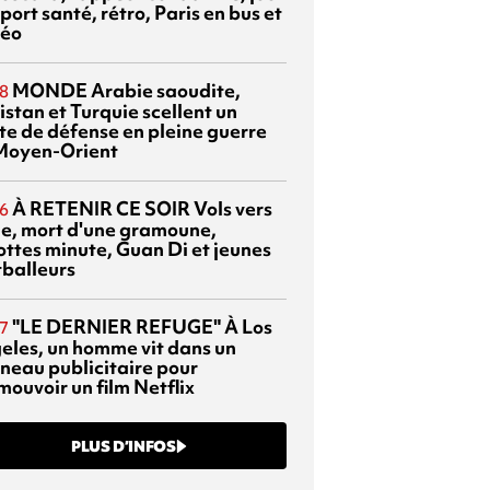
port santé, rétro, Paris en bus et
éo
MONDE
Arabie saoudite,
8
istan et Turquie scellent un
te de défense en pleine guerre
Moyen-Orient
À RETENIR CE SOIR
Vols vers
6
sie, mort d'une gramoune,
ottes minute, Guan Di et jeunes
tballeurs
"LE DERNIER REFUGE"
À Los
7
eles, un homme vit dans un
neau publicitaire pour
mouvoir un film Netflix
PLUS D’INFOS