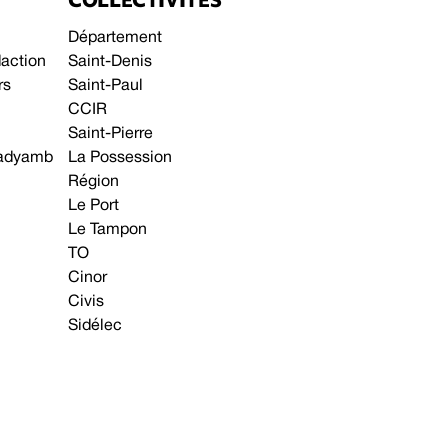
Département
daction
Saint-Denis
rs
Saint-Paul
CCIR
Saint-Pierre
 gadyamb
La Possession
Région
Le Port
Le Tampon
TO
Cinor
Civis
Sidélec
Annonces légales
Avis & Marchés publics