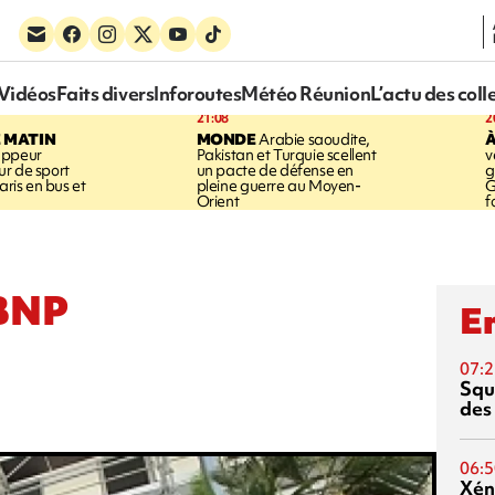
Vidéos
Faits divers
Inforoutes
Météo Réunion
L’actu des coll
21:08
2
E MATIN
MONDE
Arabie saoudite,
À
appeur
Pakistan et Turquie scellent
v
r de sport
un pacte de défense en
g
aris en bus et
pleine guerre au Moyen-
G
Orient
f
 BNP
En
07:2
Squ
des
06:5
Xén