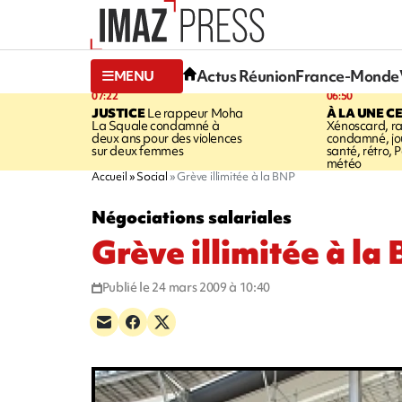
Actus Réunion
France-Monde
MENU
07:22
06:50
JUSTICE
Le rappeur Moha
À LA UNE C
La Squale condamné à
Xénoscard, r
deux ans pour des violences
condamné, jou
sur deux femmes
santé, rétro, P
météo
Accueil
Social
Grève illimitée à la BNP
Négociations salariales
Grève illimitée à la
Publié le 24 mars 2009 à 10:40