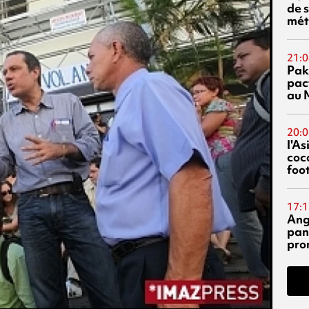
de s
mét
21:0
Pak
pac
au 
20:0
l'A
coc
foo
17:1
Ang
pan
pro