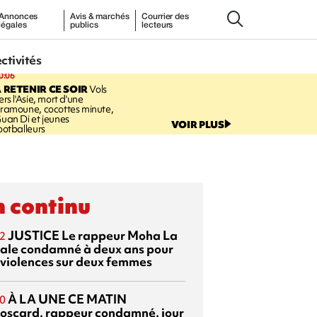
Annonces
Avis & marchés
Courrier des
légales
publics
lecteurs
ectivités
0:06
 RETENIR CE SOIR
Vols
ers l'Asie, mort d'une
ramoune, cocottes minute,
uan Di et jeunes
VOIR PLUS
ootballeurs
 continu
JUSTICE
Le rappeur Moha La
2
ale condamné à deux ans pour
 violences sur deux femmes
À LA UNE CE MATIN
0
oscard, rappeur condamné, jour