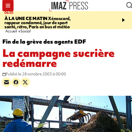
06:50
08:53
À LA UNE CE MATIN
Xénoscard,
SAINT-PAUL
JOUR DE
rappeur condamné, jour de sport
SANTÉ 2026
bouger, s’
santé, rétro, Paris en bus et météo
prendre soin de sa santé
Accueil
Social
Fin de la grève des agents EDF
La campagne sucrière
redémarre
Publié le 28 octobre 2003 à 00:00