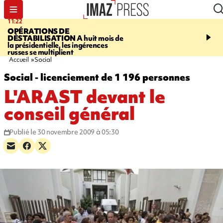
11:22
14:51
OPÉRATIONS DE
PARA-NATATION
Le P
DÉSTABILISATION
A huit mois de
Rivière triple champion
la présidentielle, les ingérences
russes se multiplient
Accueil
Social
Social - licenciement de 1 196 personnes
L'ARAST devant le
conseil général
Publié le 30 novembre 2009 à 05:30