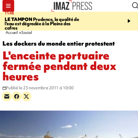
11:48
12:48
LE TAMPON
Prudence, la qualité de
SAINT-PAUL
Nouvelle 
l'eau est dégradée à la Plaine des
Cap Lahoussaye du 10 a
cafres
Accueil
Social
Les dockers du monde entier protestent
L'enceinte portuaire
fermée pendant deux
heures
Publié le 23 novembre 2011 à 10:00