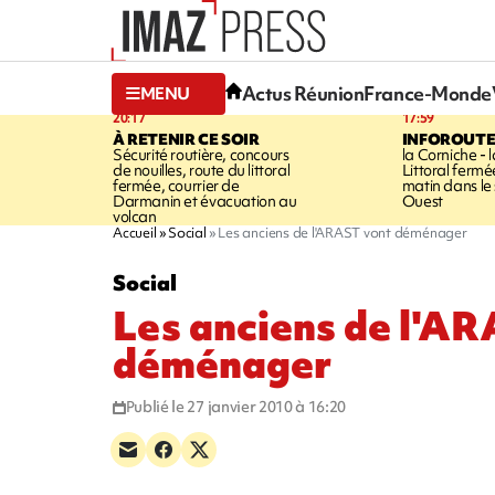
Actus Réunion
France-Monde
MENU
20:17
17:59
À RETENIR CE SOIR
INFOROUT
Sécurité routière, concours
la Corniche - 
de nouilles, route du littoral
Littoral ferm
fermée, courrier de
matin dans le
Darmanin et évacuation au
Ouest
volcan
Accueil
Social
Les anciens de l'ARAST vont déménager
Social
Les anciens de l'A
déménager
Publié le 27 janvier 2010 à 16:20