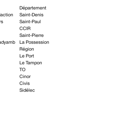
Département
daction
Saint-Denis
rs
Saint-Paul
CCIR
Saint-Pierre
 gadyamb
La Possession
Région
Le Port
Le Tampon
TO
Cinor
Civis
Sidélec
Annonces légales
Avis & Marchés publics