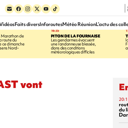
Vidéos
Faits divers
Inforoutes
Météo Réunion
L’actu des coll
16:35
1
E
Marathon de
PITON DE LA FOURNAISE
la route du
Les gendarmes évacuent
l
ée ce dimanche
une randonneuse blessée,
F
 sens Nord-
dans des conditions
a
météorologiques difficiles
RAST vont
En
20:1
rout
du l
Dar