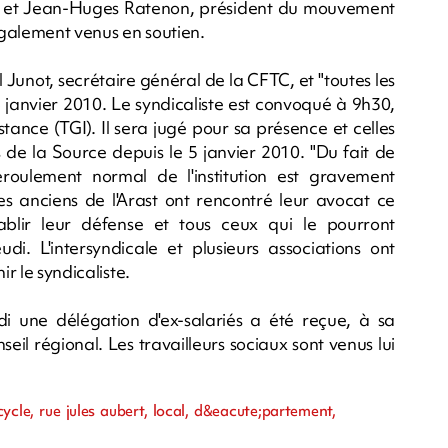
ie et Jean-Huges Ratenon, président du mouvement
 également venus en soutien.
 Junot, secrétaire général de la CFTC, et "toutes les
 janvier 2010. Le syndicaliste est convoqué à 9h30,
stance (TGI). Il sera jugé pour sa présence et celles
 de la Source depuis le 5 janvier 2010. "Du fait de
éroulement normal de l'institution est gravement
s anciens de l'Arast ont rencontré leur avocat ce
ablir leur défense et tous ceux qui le pourront
. L'intersyndicale et plusieurs associations ont
ir le syndicaliste.
idi une délégation d'ex-salariés a été reçue, à sa
il régional. Les travailleurs sociaux sont venus lui
ycle, rue jules aubert, local, d&eacute;partement,