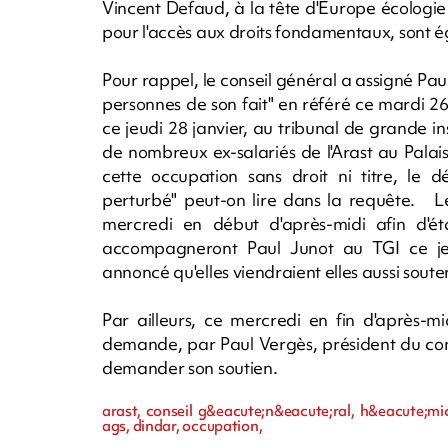
Vincent Defaud, à la tête d'Europe écolog
pour l'accès aux droits fondamentaux, sont
Pour rappel, le conseil général a assigné Paul
personnes de son fait" en référé ce mardi 26
ce jeudi 28 janvier, au tribunal de grande in
de nombreux ex-salariés de l'Arast au Palais
cette occupation sans droit ni titre, le d
perturbé" peut-on lire dans la requête. Le
mercredi en début d'après-midi afin d'ét
accompagneront Paul Junot au TGI ce jeudi
annoncé qu'elles viendraient elles aussi souten
Par ailleurs, ce mercredi en fin d'après-m
demande, par Paul Vergès, président du conse
demander son soutien.
arast, conseil g&eacute;n&eacute;ral, h&eacute;mic
ags, dindar, occupation,