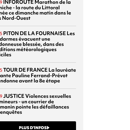
INFOROUTE
Marathon de la
9
iche - la route du Littoral
mée ce dimanche matin dans le
s Nord-Ouest
PITON DE LA FOURNAISE
Les
5
darmes évacuent une
donneuse blessée, dans des
ditions météorologiques
iciles
TOUR DE FRANCE
La lauréate
5
tante Pauline Ferrand-Prévot
ndonne avant la 8e étape
JUSTICE
Violences sexuelles
9
mineurs - un courrier de
manin pointe les défaillances
 enquêtes
PLUS D’INFOS