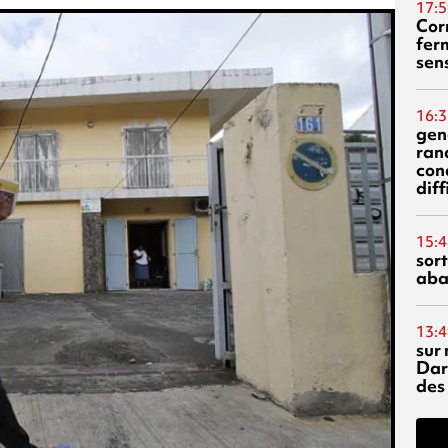
17:5
Corn
fer
sen
16:3
gen
ran
con
diff
15:4
sor
aba
13:4
sur 
Dar
des