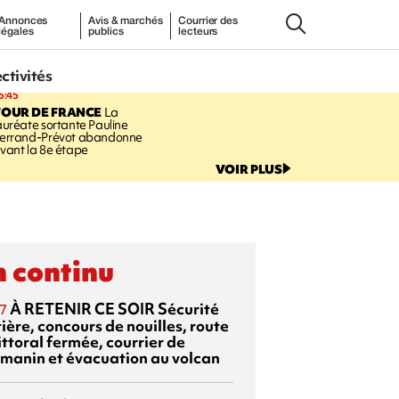
Annonces
Avis & marchés
Courrier des
légales
publics
lecteurs
ectivités
5:45
TOUR DE FRANCE
La
auréate sortante Pauline
errand-Prévot abandonne
vant la 8e étape
VOIR PLUS
 continu
À RETENIR CE SOIR
Sécurité
7
ière, concours de nouilles, route
ittoral fermée, courrier de
manin et évacuation au volcan