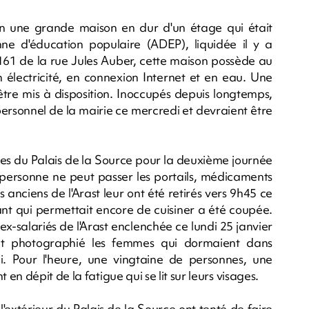
on une grande maison en dur d'un étage qui était
enne d'éducation populaire (ADEP), liquidée il y a
161 de la rue Jules Auber, cette maison possède au
 électricité, en connexion Internet et en eau. Une
tre mis à disposition. Inoccupés depuis longtemps,
personnel de la mairie ce mercredi et devraient être
ées du Palais de la Source pour la deuxième journée
 personne ne peut passer les portails, médicaments
s anciens de l'Arast leur ont été retirés vers 9h45 ce
ant qui permettait encore de cuisiner a été coupée.
x-salariés de l'Arast enclenchée ce lundi 25 janvier
ent photographié les femmes qui dormaient dans
i. Pour l'heure, une vingtaine de personnes, une
n dépit de la fatigue qui se lit sur leurs visages.
l'extérieur du Palais de la Source ont tenté de faire