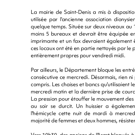
La mairie de Saint-Denis a mis à dispositi
utilisée par l'ancienne association dionysi
quelque temps. Située sur deux niveaux au 
moins 5 bureaux et devrait être équipée en
imprimante et un fax devraient également ê
ces locaux ont été en partie nettoyés par le 
entièrement propres pour vendredi midi.
Par ailleurs, le Département bloque les entr
consécutive ce mercredi. Désormais, rien ni
compris. Les chaises et bancs qu'utilisaient le
mercredi matin et la dernière prise de cour
La pression pour étouffer le mouvement des e
au soir se durcit. Un huissier a égalem
l'hémicycle cette nuit de mardi à mercred
majorité de femmes et deux hommes, résistent e
Vers 10h30, des anciens de l'Arast bloqués à 