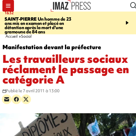
16:32
21:08
SAINT-PIERRE
Un homme de 23
MONDE
Arabie saoudit
ans mis en examen et placé en
et Turquie scellent un p
détention après la mort d'une
défense en pleine guerr
gramoune de 84 ans
Orient
Accueil
Social
Manifestation devant la préfecture
Les travailleurs sociaux
réclament le passage en
catégorie A
Publié le 7 avril 2011 à 13:00