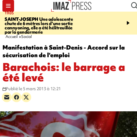
19:05
20:44
SAINT-JOSEPH
Une adolescente
À RETENIR CE SOIR
G
chute de 6 mètres lors d'une sortie
rouée de coups, cycliste,
cannyoning, elle a été hélitreuillée
personne disparue et c
par la gendarmerie
para-natation
Accueil
Social
Manifestation à Saint-Denis - Accord sur la
sécurisation de l'emploi
Barachois: le barrage a
été levé
Publié le 5 mars 2013 à 12:21