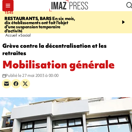
15:45
17:17
RESTAURANTS, BARS
En six mois,
"LE DERNIER REFUG
dix établissements ont fait l'objet
Angeles, un homme vit 
d'une suspension temporaire
panneau publicitaire po
d'activité
promouvoir un film Netf
Accueil
Social
Grève contre la décentralisation et les
retraites
Mobilisation générale
Publié le 27 mai 2003 à 00:00