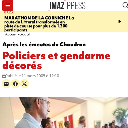
07:23
08:37
MARATHON DE LA CORNICHE
La
SAINT-DENIS
Lancemen
route du Littoral transformée en
braderie de l'océan pour
piste de course pour plus de 1.300
pouvoir d'achat des fami
participants
soutenir les commerçan
Accueil
Social
Après les émeutes du Chaudron
Policiers et gendarme
décorés
Publié le 11 mars 2009 à 19:10