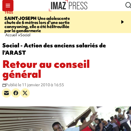
19:05
20:44
SAINT-JOSEPH
Une adolescente
À RETENIR CE SOIR
G
chute de 6 mètres lors d'une sortie
rouée de coups, cycliste,
cannyoning, elle a été hélitreuillée
personne disparue et c
par la gendarmerie
para-natation
Accueil
Social
Social - Action des anciens salariés de
l'ARAST
Retour au conseil
général
Publié le 11 janvier 2010 à 16:55