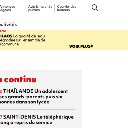
Annonces
Avis & marchés
Courrier des
légales
publics
lecteurs
ectivités
1:43
CILAOS
La qualité de l’eau
égradée sur l’ensemble de
a commune
VOIR PLUS
 continu
THAÏLANDE
Un adolescent
0
 ses grands-parents puis six
sonnes dans son lycée
SAINT-DENIS
Le téléphérique
7
ang a repris du service