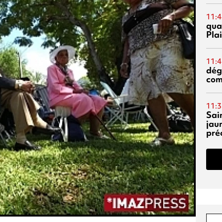
11:4
qual
Pla
11:4
dég
co
11:3
Sai
jau
pré