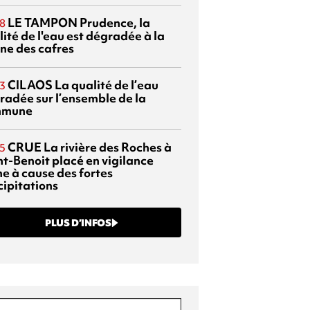
LE TAMPON
Prudence, la
8
ité de l'eau est dégradée à la
ine des cafres
CILAOS
La qualité de l’eau
3
radée sur l’ensemble de la
mmune
CRUE
La rivière des Roches à
5
nt-Benoit placé en vigilance
ne à cause des fortes
cipitations
PLUS D’INFOS