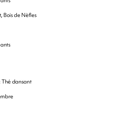
hants
, Bois de Nèfles
hants
 : Thé dansant
cembre