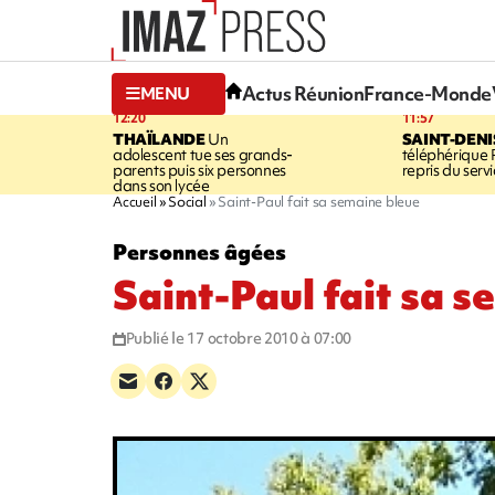
Actus Réunion
France-Monde
MENU
12:20
11:57
THAÏLANDE
Un
SAINT-DENI
adolescent tue ses grands-
téléphérique
parents puis six personnes
repris du serv
dans son lycée
Accueil
Social
Saint-Paul fait sa semaine bleue
Personnes âgées
Saint-Paul fait sa 
Publié le 17 octobre 2010 à 07:00