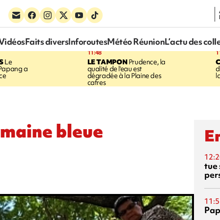
Vidéos
Faits divers
Inforoutes
Météo Réunion
L’actu des coll
11:48
1
S
Le
LE TAMPON
Prudence, la
 Papang a
qualité de l'eau est
d
ice
dégradée à la Plaine des
l
cafres
semaine bleue
En
12:2
tue
per
11:5
Pap