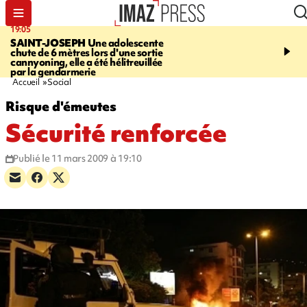
19:05
20:44
SAINT-JOSEPH
Une adolescente
À RETENIR CE SOIR
G
chute de 6 mètres lors d'une sortie
rouée de coups, cycliste,
cannyoning, elle a été hélitreuillée
personne disparue et c
par la gendarmerie
para-natation
Accueil
Social
Risque d'émeutes
Sécurité renforcée
Publié le 11 mars 2009 à 19:10