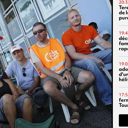
20:3
Ter
de l
pur
19:4
déc
fam
rap
19:0
ado
d'un
hél
17:5
fer
Tour