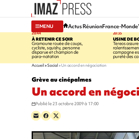
Actus Réunion
France-Monde
MENU
20:44
20:35
À RETENIR CE SOIR
USINE DE B
Gramoune rouée de coups,
Tereos assure
cycliste, squishy, personne
ralentissemen
disparue et champion de
campagne est l
para-natation
pureté des c
Accueil
Social
Un accord en négociation
Grève au cinépalmes
Un accord en négoc
Publié le 23 octobre 2009 à 17:00