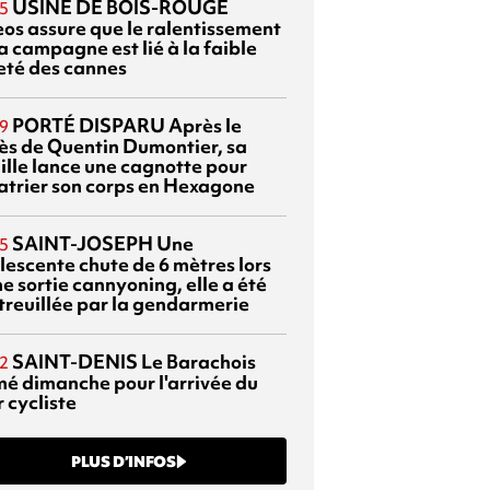
USINE DE BOIS-ROUGE
5
eos assure que le ralentissement
a campagne est lié à la faible
eté des cannes
PORTÉ DISPARU
Après le
9
ès de Quentin Dumontier, sa
ille lance une cagnotte pour
atrier son corps en Hexagone
SAINT-JOSEPH
Une
5
lescente chute de 6 mètres lors
e sortie cannyoning, elle a été
itreuillée par la gendarmerie
SAINT-DENIS
Le Barachois
2
mé dimanche pour l'arrivée du
 cycliste
PLUS D’INFOS