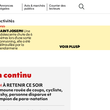
Annonces
Avis & marchés
Courrier des
légales
publics
lecteurs
ectivités
9:05
AINT-JOSEPH
Une
dolescente chute de 6
ètres lors d'une sortie
annyoning, elle a été
élitreuillée par la
VOIR PLUS
endarmerie
 continu
À RETENIR CE SOIR
4
moune rouée de coups, cycliste,
ishy, personne disparue et
mpion de para-natation