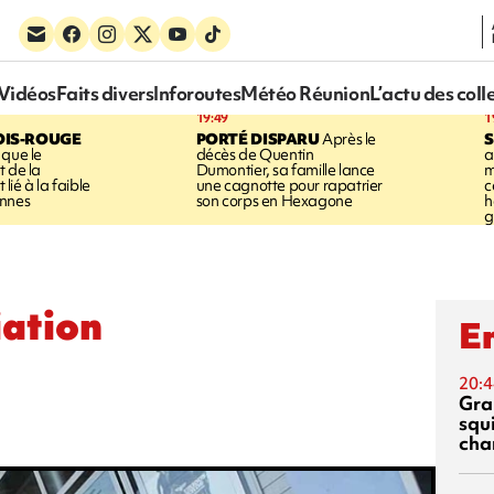
Vidéos
Faits divers
Inforoutes
Météo Réunion
L’actu des coll
19:49
1
OIS-ROUGE
PORTÉ DISPARU
Après le
S
 que le
décès de Quentin
a
t de la
Dumontier, sa famille lance
m
ié à la faible
une cagnotte pour rapatrier
c
annes
son corps en Hexagone
h
g
iation
En
20:4
Gra
squ
cha