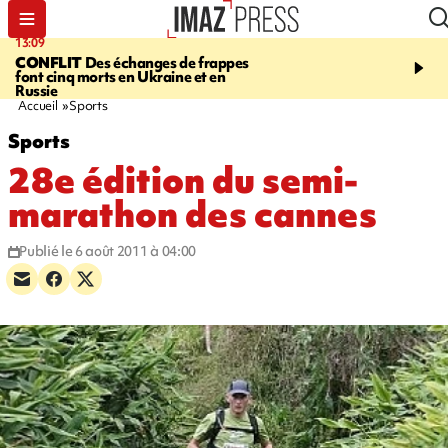
13:09
17:14
CONFLIT
Des échanges de frappes
ESCALADE
Quatre méd
font cinq morts en Ukraine et en
européennes pour les je
Russie
grimpeurs réunionnais 
Accueil
Sports
Sports
28e édition du semi-
marathon des cannes
Publié le 6 août 2011 à 04:00