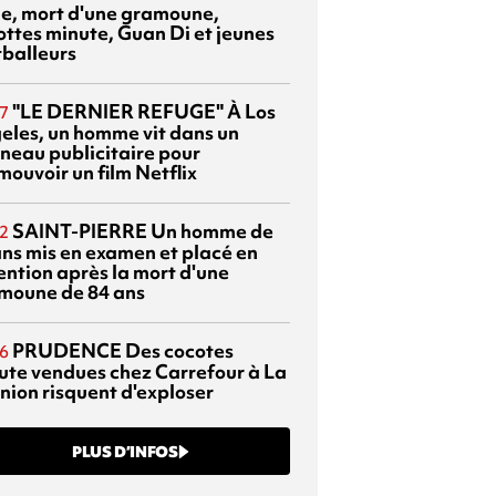
sie, mort d'une gramoune,
ottes minute, Guan Di et jeunes
tballeurs
"LE DERNIER REFUGE"
À Los
7
eles, un homme vit dans un
neau publicitaire pour
mouvoir un film Netflix
SAINT-PIERRE
Un homme de
2
ans mis en examen et placé en
ention après la mort d'une
moune de 84 ans
PRUDENCE
Des cocotes
6
ute vendues chez Carrefour à La
nion risquent d'exploser
PLUS D’INFOS