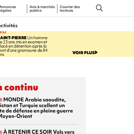
Annonces
Avis & marchés
Courrier des
légales
publics
lecteurs
ectivités
6:32
AINT-PIERRE
Un homme
e 23 ans mis en examen et
lacé en détention après la
ort d'une gramoune de 84
VOIR PLUS
ns
 continu
MONDE
Arabie saoudite,
8
istan et Turquie scellent un
te de défense en pleine guerre
Moyen-Orient
À RETENIR CE SOIR
Vols vers
6