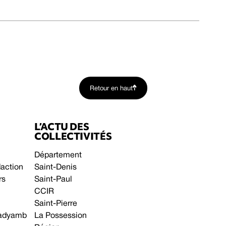
Retour en haut
L’ACTU DES
COLLECTIVITÉS
Département
daction
Saint-Denis
rs
Saint-Paul
CCIR
Saint-Pierre
 gadyamb
La Possession