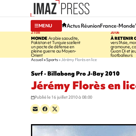
Actus Réunion
France-Monde
MENU
21:08
20:06
MONDE
Arabie saoudite,
À RETENIR 
Pakistan et Turquie scellent
vers l'Asie, mo
un pacte de défense en
gramoune, co
pleine guerre au Moyen-
Guan Di et je
Orient
footballeurs
Accueil
Sports
Jérémy Florès en lice
Surf - Billabong Pro J-Bay 2010
Jérémy Florès en li
Publié le 16 juillet 2010 à 08:00