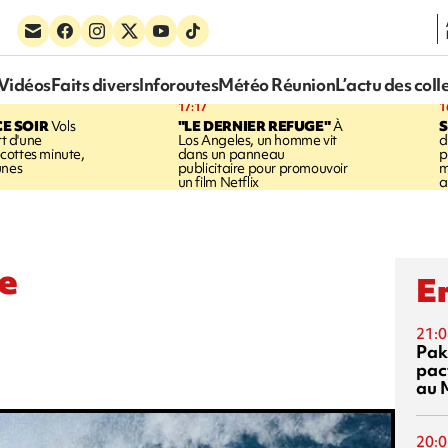
Vidéos
Faits divers
Inforoutes
Météo Réunion
L’actu des coll
17:17
1
CE SOIR
Vols
"LE DERNIER REFUGE"
À
S
rt d'une
Los Angeles, un homme vit
d
cottes minute,
dans un panneau
p
unes
publicitaire pour promouvoir
m
un film Netflix
a
ce
En
21:0
Pak
pac
au 
20:0