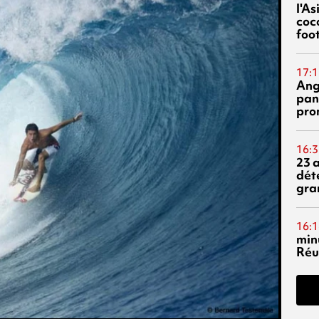
l'A
coc
foo
17:1
Ang
pan
pro
16:3
23 
dét
gra
16:1
min
Réu