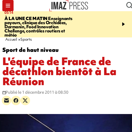
05:14
07:08
À LA UNE CE MATIN
Enseignants
LE PORT
L'incendie à la
payeurs, clinique des Orchidées,
Orchidées pourrait avoi
Darmanin, Food Innovation
conséquences pour les p
Challenge, contrôles routiers et
Réunion
météo
Accueil
Sports
Sport de haut niveau
L'équipe de France de
décathlon bientôt à La
Réunion
Publié le 1 décembre 2011 à 08:30