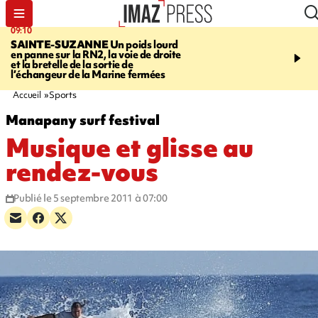
09:10
11:22
SAINTE-SUZANNE
Un poids lourd
OPÉRATIONS DE
en panne sur la RN2, la voie de droite
DÉSTABILISATION
A h
et la bretelle de la sortie de
la présidentielle, les ing
l’échangeur de la Marine fermées
russes se multiplient
Accueil
Sports
Manapany surf festival
Musique et glisse au
rendez-vous
Publié le 5 septembre 2011 à 07:00