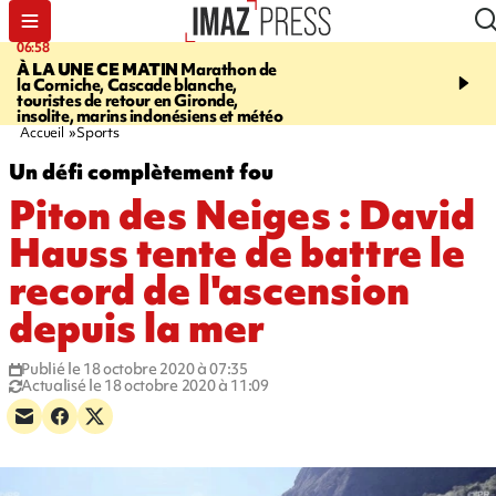
06:58
09:14
À LA UNE CE MATIN
Marathon de
GIRONDE
Retour timid
la Corniche, Cascade blanche,
touristes au Porge, enco
touristes de retour en Gironde,
par le mégafeu
insolite, marins indonésiens et météo
Accueil
Sports
Un défi complètement fou
Piton des Neiges : David
Hauss tente de battre le
record de l'ascension
depuis la mer
Publié le 18 octobre 2020 à 07:35
Actualisé le 18 octobre 2020 à 11:09