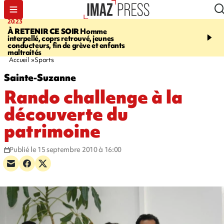
20:23
06:04
À RETENIR CE SOIR
Homme
EMPLOIS
Difficultés d
interpellé, coprs retrouvé, jeunes
à La Réunion - des agric
conducteurs, fin de grève et enfants
envisagent de mettre des
maltraités
étrangers dans les cha
Accueil
Sports
Sainte-Suzanne
Rando challenge à la
découverte du
patrimoine
Publié le 15 septembre 2010 à 16:00