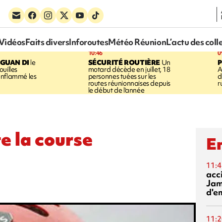
Vidéos
Faits divers
Inforoutes
Météo Réunion
L’actu des coll
10:46
0
GUAN DI
le
SÉCURITÉ ROUTIÈRE
Un
P
uilles
motard décède en juillet, 18
A
enflammé les
personnes tuées sur les
d
routes réunionnaises depuis
r
le début de l'année
e la course
En
11:4
acci
Jam
d'e
11:2