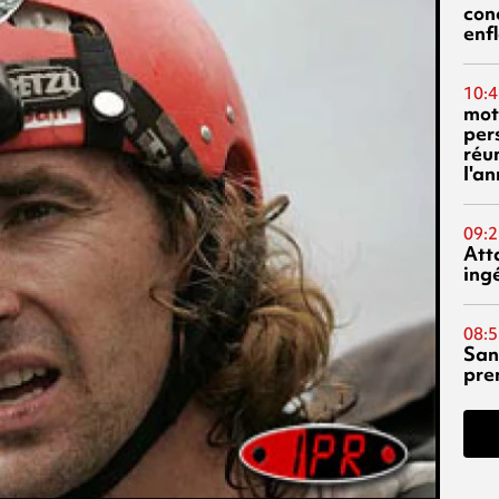
con
enf
10:4
mot
per
réu
l'a
09:2
Att
ing
08:5
San
pre