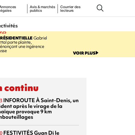
Annonces
Avis & marchés
Courrier des
légales
publics
lecteurs
ectivités
9:25
RÉSIDENTIELLE
Gabriel
ttal porte plainte,
énonçant une ingérence
usse
VOIR PLUS
 continu
INFOROUTE
À Saint-Denis, un
3
dent après le virage de la
aïque provoque 9 km
mbouteillages
FESTIVITÉS
Guan Di
le
0