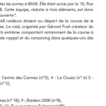
s les autres à 8h58. Elle était suivie par la 10, Run
). Cette équipe, réduite à trois éléments, est donc
ouverte ".
68 raideurs étaient au départ de la course de le
se. Le raid, organisé par Gérard Fusil créateur du
orts extrême comportant notamment de la course à
e de rappel et du canyoning dans quelques-uns des
 - Centre des Carmes (n°3), 4 - La Clusaz (n° 6) 5 -
n° 5),
res (n° 18), 9 -,Raiders 2000 (n°8),
9), 12- Run aventures Salomon (n°9)