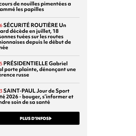
cours de nouilles pimentées a
lammé les papilles
SÉCURITÉ ROUTIÈRE
Un
6
ard décède en juillet, 18
sonnes tuées sur les routes
nionnaises depuis le début de
nnée
PRÉSIDENTIELLE
Gabriel
5
al porte plainte, dénonçant une
érence russe
SAINT-PAUL
Jour de Sport
3
té 2026 - bouger, s’informer et
ndre soin de sa santé
PLUS D’INFOS