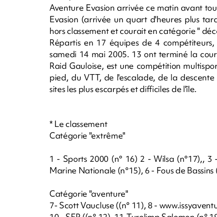
Aventure Evasion arrivée ce matin avant toute
Evasion (arrivée un quart d'heures plus tard
hors classement et courait en catégorie " déc
Répartis en 17 équipes de 4 compétiteurs, 
samedi 14 mai 2005. 13 ont terminé la cour
Raid Gauloise, est une compétition multisp
pied, du VTT, de l'escalade, de la descent
sites les plus escarpés et difficiles de l'île.
* Le classement
Catégorie "extrême"
1 - Sports 2000 (n° 16) 2 - Wilsa (n°17),, 3
Marine Nationale (n°15), 6 - Fous de Bassins (
Catégorie "aventure"
7- Scott Vaucluse ((n° 11), 8 - www.issyaventu
10 - SFR ((n° 12), 11-Turolimp Salomon (n° 1