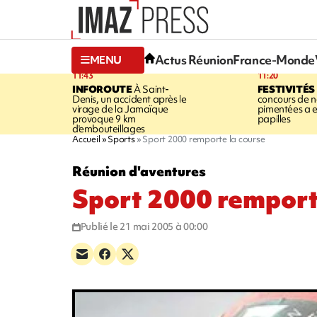
Actus Réunion
France-Monde
MENU
11:43
11:20
INFOROUTE
À Saint-
FESTIVITÉS
Denis, un accident après le
concours de no
virage de la Jamaïque
pimentées a 
provoque 9 km
papilles
d'embouteillages
Accueil
Sports
Sport 2000 remporte la course
Réunion d'aventures
Sport 2000 remport
Publié le 21 mai 2005 à 00:00