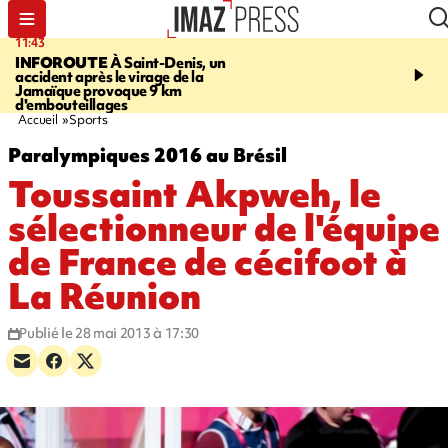
11:43
16:35
INFOROUTE
À Saint-Denis, un
PITON DE LA FOURN
accident après le virage de la
gendarmes évacuent un
Jamaïque provoque 9 km
randonneuse blessée, d
d'embouteillages
conditions météorologiqu
Accueil
Sports
Paralympiques 2016 au Brésil
Toussaint Akpweh, le
sélectionneur de l'équipe
de France de cécifoot à
La Réunion
Publié le 28 mai 2013 à 17:30