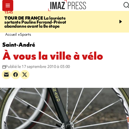
15:45
20:17
TOUR DE FRANCE
La lauréate
À RETENIR CE SOIR
Sé
sortante Pauline Ferrand-Prévot
routière, concours de nou
abandonne avant la 8e étape
du littoral fermée, courr
Darmanin et évacuation
Accueil
Sports
Saint-André
À vous la ville à vélo
Publié le 17 septembre 2010 à 03:00