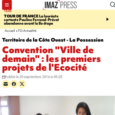
15:45
20:17
TOUR DE FRANCE
La lauréate
À RETENIR CE SOIR
Sé
sortante Pauline Ferrand-Prévot
routière, concours de nou
abandonne avant la 8e étape
du littoral fermée, courr
Darmanin et évacuation
Accueil
TO Actualité
Territoire de la Côte Ouest - La Possession
Convention "Ville de
demain" : les premiers
projets de l'Ecocité
Publié le 20 septembre 2016 à 05:03