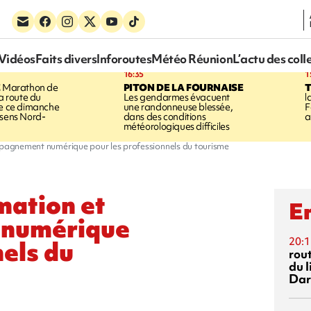
Vidéos
Faits divers
Inforoutes
Météo Réunion
L’actu des coll
16:35
1
E
Marathon de
PITON DE LA FOURNAISE
la route du
Les gendarmes évacuent
l
ée ce dimanche
une randonneuse blessée,
F
 sens Nord-
dans des conditions
a
météorologiques difficiles
mpagnement numérique pour les professionnels du tourisme
mation et
En
 numérique
20:1
nels du
rout
du l
Dar