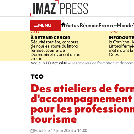
Actus Réunion
France-Monde
MENU
20:17
17:59
À RETENIR CE SOIR
INFOROUT
Sécurité routière, concours
la Corniche - 
de nouilles, route du littoral
Littoral ferm
fermée, courrier de
matin dans le
Darmanin et évacuation au
Ouest
volcan
Accueil
TO Actualité
Des atieliers de formation et d'acco
TCO
Des atieliers de for
d'accompagnement
pour les profession
tourisme
Publié le 17 juin 2023 à 14:00