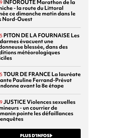
INFOROUTE
Marathon de la
9
iche - la route du Littoral
mée ce dimanche matin dans le
s Nord-Ouest
PITON DE LA FOURNAISE
Les
5
darmes évacuent une
donneuse blessée, dans des
ditions météorologiques
iciles
TOUR DE FRANCE
La lauréate
5
tante Pauline Ferrand-Prévot
ndonne avant la 8e étape
JUSTICE
Violences sexuelles
9
mineurs - un courrier de
manin pointe les défaillances
 enquêtes
PLUS D’INFOS