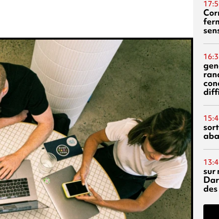
17:5
Corn
fer
sen
16:3
gen
ran
con
diff
15:4
sor
aba
13:4
sur 
Dar
des