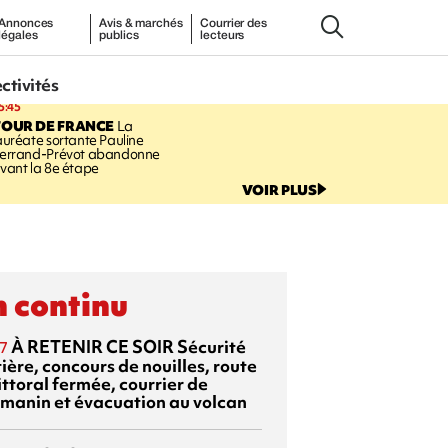
Annonces
Avis & marchés
Courrier des
légales
publics
lecteurs
ectivités
5:45
TOUR DE FRANCE
La
auréate sortante Pauline
errand-Prévot abandonne
vant la 8e étape
VOIR PLUS
 continu
À RETENIR CE SOIR
Sécurité
7
ière, concours de nouilles, route
ittoral fermée, courrier de
manin et évacuation au volcan