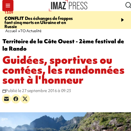
13:09
17:14
CONFLIT
Des échanges de frappes
ESCALADE
Quatre méd
font cinq morts en Ukraine et en
européennes pour les je
Russie
grimpeurs réunionnais 
Accueil
TO Actualité
Territoire de la Côte Ouest - 2ème festival de
la Rando
Guidées, sportives ou
contées, les randonnées
sont à l'honneur
Publié le 27 septembre 2016 à 09:23