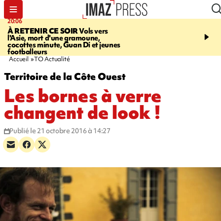
20:06
07:22
À RETENIR CE SOIR
Vols vers
JUSTICE
Le rappeur M
l'Asie, mort d'une gramoune,
Squale condamné à deu
cocottes minute, Guan Di et jeunes
des violences sur deux
footballeurs
Accueil
TO Actualité
Territoire de la Côte Ouest
Les bornes à verre
changent de look !
Publié le 21 octobre 2016 à 14:27