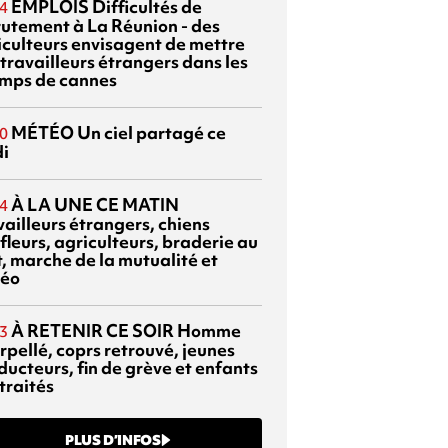
EMPLOIS
Difficultés de
4
rutement à La Réunion - des
iculteurs envisagent de mettre
travailleurs étrangers dans les
mps de cannes
MÉTÉO
Un ciel partagé ce
0
di
À LA UNE CE MATIN
4
vailleurs étrangers, chiens
fleurs, agriculteurs, braderie au
t, marche de la mutualité et
éo
À RETENIR CE SOIR
Homme
3
rpellé, coprs retrouvé, jeunes
ducteurs, fin de grève et enfants
traités
PLUS D’INFOS