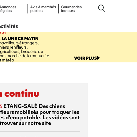
Annonces
Avis & marchés
Courrier des
légales
publics
lecteurs
ectivités
5:24
 LA UNE CE MATIN
ravailleurs étrangers,
hiens renifleurs,
griculteurs, braderie au
ort, marche de la mutualité
VOIR PLUS
t météo
 continu
ETANG-SALÉ
Des chiens
5
fleurs mobilisés pour traquer les
es d'eau potable. Les vidéos sont
trouver sur notre site