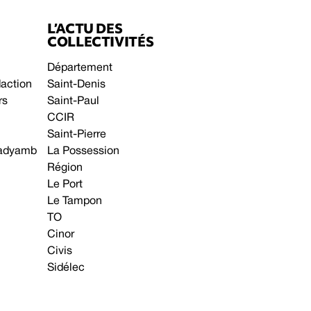
L’ACTU DES
COLLECTIVITÉS
Département
daction
Saint-Denis
rs
Saint-Paul
CCIR
Saint-Pierre
 gadyamb
La Possession
Région
Le Port
Le Tampon
TO
Cinor
Civis
Sidélec