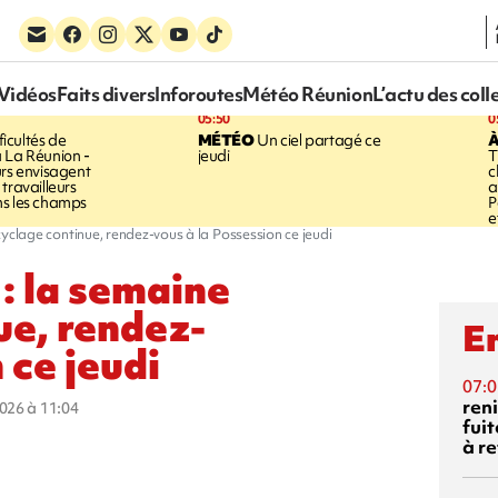
Vidéos
Faits divers
Inforoutes
Météo Réunion
L’actu des coll
05:50
0
ficultés de
MÉTÉO
Un ciel partagé ce
À
 La Réunion -
jeudi
T
urs envisagent
c
travailleurs
a
ns les champs
P
e
ecyclage continue, rendez-vous à la Possession ce jeudi
 : la semaine
ue, rendez-
En
 ce jeudi
07:0
reni
2026 à 11:04
fuit
à re