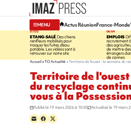
Actus Réunion
France-Monde
MENU
07:05
06:04
ETANG-SALÉ
Des chiens
EMPLOIS
Dif
renifleurs mobilisés pour
recrutement à
traquer les fuites d'eau
des agriculte
potable. Les vidéos sont à
de mettre des 
retrouver sur notre site
étrangers da
de cannes
Accueil
TO Actualité
Territoire de l'ouest : la semaine du r
Territoire de l'ouest
du recyclage contin
vous à la Possession
Publié le 19 mars 2026 à 10:03
Actualisé le 19 mars 