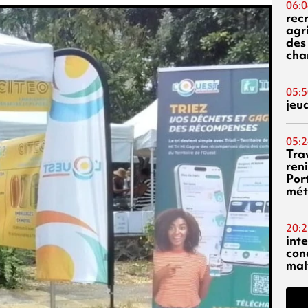
06:0
rec
agr
des 
cha
05:5
jeu
05:2
Tra
reni
Por
mét
20:2
inte
con
mal