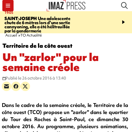
19:05
20:44
SAINT-JOSEPH
Une adolescente
À RETENIR CE SOIR
G
chute de 6 mètres lors d'une sortie
rouée de coups, cycliste,
cannyoning, elle a été hélitreuillée
personne disparue et c
par la gendarmerie
para-natation
Accueil
TO Actualité
Territoire de la côte ouest
Un "zarlor" pour la
semaine créole
Publié le 26 octobre 2016 à 13:40
Dans le cadre de la semaine créole, le Territoire de la
côte ouest (TCO) propose un "zarlor" dans le quartier
du Tour des Roches à Saint-Paul, ce dimanche 30
octobre 2016. Au programme, plusieurs animations,