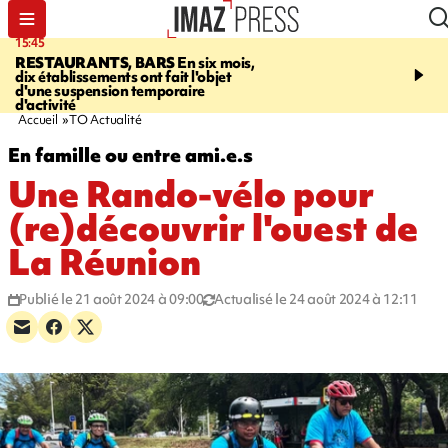
15:45
17:17
RESTAURANTS, BARS
En six mois,
"LE DERNIER REFUG
dix établissements ont fait l'objet
Angeles, un homme vit 
d'une suspension temporaire
panneau publicitaire po
d'activité
promouvoir un film Netf
Accueil
TO Actualité
En famille ou entre ami.e.s
Une Rando-vélo pour
(re)découvrir l'ouest de
La Réunion
Publié le 21 août 2024 à 09:00
Actualisé le 24 août 2024 à 12:11