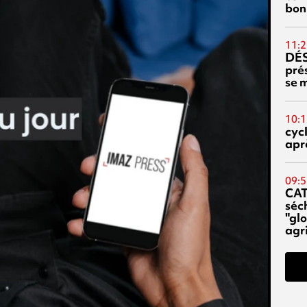
bon
11:2
DÉS
prés
se m
10:1
cyc
aprè
09:5
CA
séc
"glo
agri