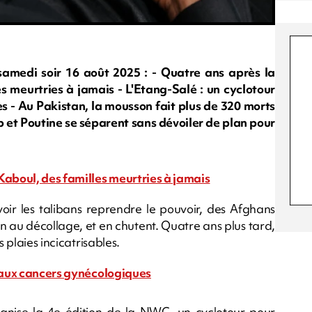
edi soir 16 août 2025 : - Quatre ans après la
s meurtries à jamais - L'Etang-Salé : un cyclotour
s - Au Pakistan, la mousson fait plus de 320 morts
p et Poutine se séparent sans dévoiler de plan pour
Kaboul, des familles meurtries à jamais
voir les talibans reprendre le pouvoir, des Afghans
n au décollage, et en chutent. Quatre ans plus tard,
 plaies incicatrisables.
r aux cancers gynécologiques
nise la 4e édition de la NWC, un cyclotour pour