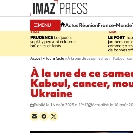
Actus Réunion
France-Monde
MENU
12:23
12:03
PRUDENCE
Les jouets
LE PORT
Top
squishy peuvent éclater et
journées comm
brûler les enfants
commerçants 
de bonnes aff
Accueil
Toute l'actu
À la une de ce samedi soir : Kaboul, ca
À la une de ce samed
Kaboul, cancer, mou
Ukraine
Publié le 16 août 2025 à 19:12
Actualisé le 16 août 2