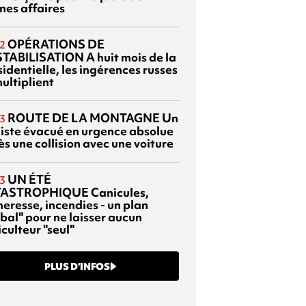
nes affaires
OPÉRATIONS DE
2
TABILISATION
A huit mois de la
identielle, les ingérences russes
ultiplient
ROUTE DE LA MONTAGNE
Un
3
liste évacué en urgence absolue
s une collision avec une voiture
UN ÉTÉ
3
TASTROPHIQUE
Canicules,
heresse, incendies - un plan
bal" pour ne laisser aucun
culteur "seul"
PLUS D’INFOS