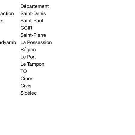
Département
daction
Saint-Denis
rs
Saint-Paul
CCIR
Saint-Pierre
 gadyamb
La Possession
Région
Le Port
Le Tampon
TO
Cinor
Civis
Sidélec
Annonces légales
Avis & Marchés publics