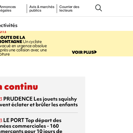
Annonces
Avis & marchés
Courrier des
légales
publics
lecteurs
ectivités
0:13
OUTE DE LA
MONTAGNE
Un cycliste
vacué en urgence absolue
près une collision avec une
VOIR PLUS
oiture
 continu
PRUDENCE
Les jouets squishy
3
ent éclater et brûler les enfants
LE PORT
Top départ des
3
rnées commerciales - 160
merçants pour 10 jours de