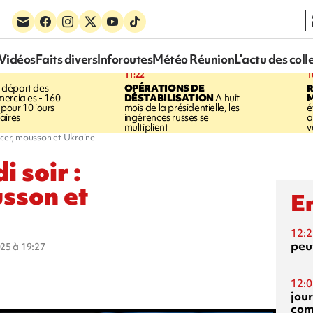
Vidéos
Faits divers
Inforoutes
Météo Réunion
L’actu des coll
11:22
1
 départ des
OPÉRATIONS DE
R
erciales - 160
DÉSTABILISATION
A huit
pour 10 jours
mois de la présidentielle, les
é
aires
ingérences russes se
a
multiplient
v
ncer, mousson et Ukraine
i soir :
sson et
En
12:2
peuv
025 à 19:27
12:0
jou
com