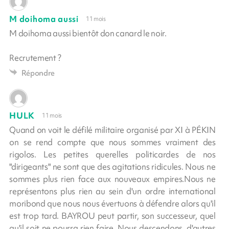
M doihoma aussi
11 mois
M doihoma aussi bientôt don canard le noir.
Recrutement ?
Répondre
HULK
11 mois
Quand on voit le défilé militaire organisé par XI à PÉKIN
on se rend compte que nous sommes vraiment des
rigolos. Les petites querelles politicardes de nos
"dirigeants" ne sont que des agitations ridicules. Nous ne
sommes plus rien face aux nouveaux empires.Nous ne
représentons plus rien au sein d'un ordre international
moribond que nous nous évertuons à défendre alors qu'il
est trop tard. BAYROU peut partir, son successeur, quel
qu'il soit ne pourra rien faire. Nous descendons, d'autres