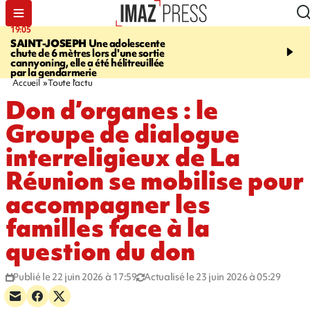
20:44
20:35
À RETENIR CE SOIR
Gramoune
USINE DE BOIS-ROU
rouée de coups, cycliste, squishy,
assure que le ralentisse
personne disparue et champion de
campagne est lié à la fai
para-natation
des cannes
Accueil
Toute l'actu
Don d’organes : le
Groupe de dialogue
interreligieux de La
Réunion se mobilise pour
accompagner les
familles face à la
question du don
Publié le 22 juin 2026 à 17:59
Actualisé le 23 juin 2026 à 05:29