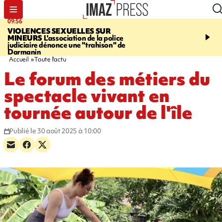
09:56
12:19
VIOLENCES SEXUELLES SUR
SAINT-DENIS
Un hom
MINEURS
L'association de la police
grièvement blessé à cou
judiciaire dénonce une "trahison" de
bouteille dans une baga
Darmanin
Accueil
Toute l'actu
Le forum des métiers du
spectacle vivant en
tournée autour de l'île
Publié le 30 août 2025 à 10:00