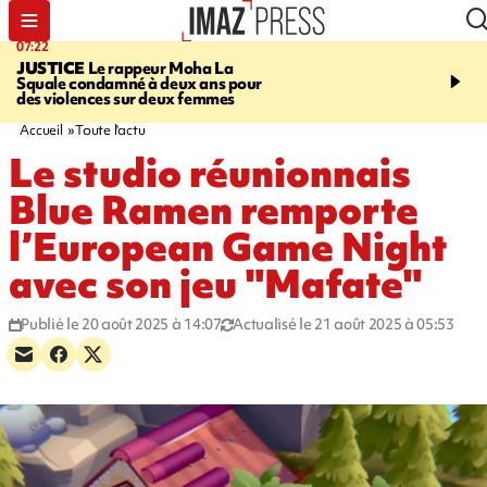
07:22
10:46
JUSTICE
Le rappeur Moha La
SÉCURITÉ ROUTIÈRE
Squale condamné à deux ans pour
décède en juillet, 18 pe
des violences sur deux femmes
sur les routes réunionnai
début de l'année
Accueil
Toute l'actu
Le studio réunionnais
Blue Ramen remporte
l’European Game Night
avec son jeu "Mafate"
Publié le 20 août 2025 à 14:07
Actualisé le 21 août 2025 à 05:53