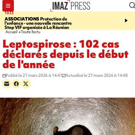
10:33
15:03
ASSOCIATIONS
Protection de
CANADA
Vaste feu de 
l’enfance - une nouvelle rencontre
l'ouest du pays, 20.000 
Stop VIF organisée à La Réunion
l'état d'urgence déclaré
Accueil
Toute l'actu
Leptospirose : 102 cas
déclarés depuis le début
de l'année
Publié le 27 mars 2026 à 14:47
Actualisé le 27 mars 2026 à 14:48