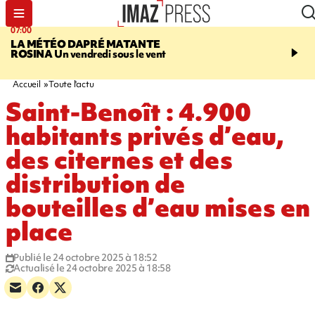
07:00
07:58
LA MÉTÉO DAPRÉ MATANTE
SAINT-DENIS
La réouv
ROSINA
Un vendredi sous le vent
téléphérique Papang fi
annulée à cause d'un p
technique
Accueil
Toute l'actu
Saint-Benoît : 4.900
habitants privés d’eau,
des citernes et des
distribution de
bouteilles d’eau mises en
place
Publié le 24 octobre 2025 à 18:52
Actualisé le 24 octobre 2025 à 18:58