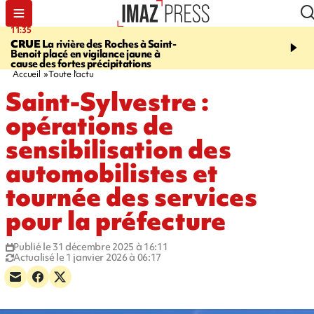
11:35
11:57
CRUE
La rivière des Roches à Saint-
SAINT-DENIS
Le télép
Benoit placé en vigilance jaune à
Papang a repris du servi
cause des fortes précipitations
Accueil
Toute l'actu
Saint-Sylvestre :
opérations de
sensibilisation des
automobilistes et
tournée des services
pour la préfecture
Publié le 31 décembre 2025 à 16:11
Actualisé le 1 janvier 2026 à 06:17