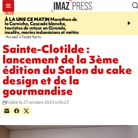
06:58
09:14
À LA UNE CE MATIN
Marathon de
GIRONDE
Retour timid
la Corniche, Cascade blanche,
touristes au Porge, enco
touristes de retour en Gironde,
par le mégafeu
insolite, marins indonésiens et météo
Accueil
Toute l'actu
Sainte-Clotilde :
lancement de la 3ème
édition du Salon du cake
design et de la
gourmandise
Publié le 27 octobre 2025 à 06:23