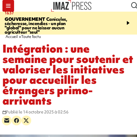
16:37
20:23
GOUVERNEMENT
Canicules,
À RETENIR CE SOIR
H
sécheresse, incendies - un plan
interpellé, coprs retrouv
"global" pour ne laisser aucun
conducteurs, fin de grèv
agriculteur "seul"
maltraités
Accueil
Toute l'actu
Intégration : une
semaine pour soutenir et
valoriser les initiatives
pour accueillir les
étrangers primo-
arrivants
Publié le 14 octobre 2025 à 02:56