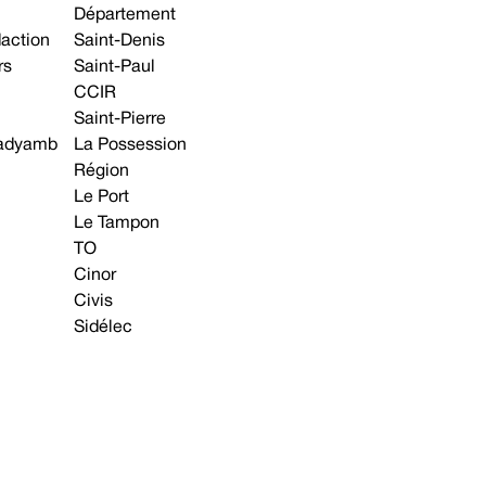
Département
daction
Saint-Denis
rs
Saint-Paul
CCIR
Saint-Pierre
 gadyamb
La Possession
Région
Le Port
Le Tampon
TO
Cinor
Civis
Sidélec
Annonces légales
Avis & Marchés publics
s contacter
Plan du site
Mentions légales
Préférences cookie