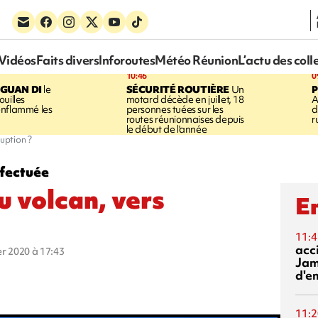
Vidéos
Faits divers
Inforoutes
Météo Réunion
L’actu des coll
10:46
0
GUAN DI
le
SÉCURITÉ ROUTIÈRE
Un
P
uilles
motard décède en juillet, 18
A
enflammé les
personnes tuées sur les
d
routes réunionnaises depuis
r
le début de l'année
ruption ?
ffectuée
au volcan, vers
En
11:4
acci
ier 2020 à 17:43
Jam
d'e
11:2