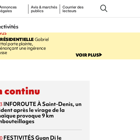
Annonces
Avis & marchés
Courrier des
légales
publics
lecteurs
ectivités
9:25
RÉSIDENTIELLE
Gabriel
ttal porte plainte,
énonçant une ingérence
usse
VOIR PLUS
 continu
INFOROUTE
À Saint-Denis, un
3
dent après le virage de la
aïque provoque 9 km
mbouteillages
FESTIVITÉS
Guan Di
le
0