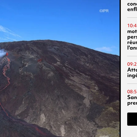
con
enf
10:4
mot
per
réu
l'a
09:2
Att
ing
08:5
San
pre