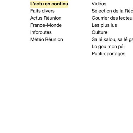
L’actu en continu
Vidéos
Faits divers
Sélection de la Ré
Actus Réunion
Courrier des lecteu
France-Monde
Les plus lus
Inforoutes
Culture
Météo Réunion
Sa lé kalou, sa lé
Lo gou mon péi
Publireportages
A propos d’Imaz Press
Nou