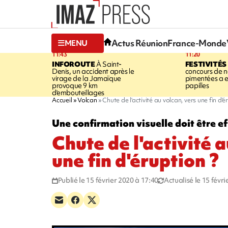
Actus Réunion
France-Monde
MENU
11:43
11:20
INFOROUTE
À Saint-
FESTIVITÉS
Denis, un accident après le
concours de no
virage de la Jamaïque
pimentées a 
provoque 9 km
papilles
d'embouteillages
Accueil
Volcan
Chute de l'activité au volcan, vers une fin d'é
Une confirmation visuelle doit être e
Chute de l'activité 
une fin d'éruption ?
Publié le 15 février 2020 à 17:40
Actualisé le 15 févr