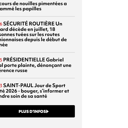
cours de nouilles pimentées a
lammé les papilles
SÉCURITÉ ROUTIÈRE
Un
6
ard décède en juillet, 18
sonnes tuées sur les routes
nionnaises depuis le début de
nnée
PRÉSIDENTIELLE
Gabriel
5
al porte plainte, dénonçant une
érence russe
SAINT-PAUL
Jour de Sport
3
té 2026 - bouger, s’informer et
ndre soin de sa santé
PLUS D’INFOS