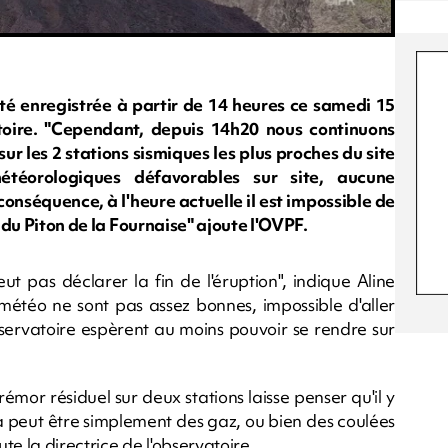
é enregistrée à partir de 14 heures ce samedi 15
toire. "Cependant, depuis 14h20 nous continuons
ur les 2 stations sismiques les plus proches du site
étéorologiques défavorables sur site, aucune
 conséquence, à l'heure actuelle il est impossible de
e du Piton de la Fournaise" ajoute l'OVPF.
ut pas déclarer la fin de l'éruption", indique Aline
s météo ne sont pas assez bonnes, impossible d'aller
bservatoire espèrent au moins pouvoir se rendre sur
rémor résiduel sur deux stations laisse penser qu'il y
la peut être simplement des gaz, ou bien des coulées
ute la directrice de l'observatoire.