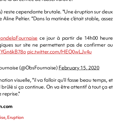
s) reste cependante brutale. "Une éruption sur deux
Aline Peltier. "Dans la matinée c'était stable, assez
tondelaFournaise
ce jour à partir de 14h00 heure
giques sur site ne permettent pas de confirmer ou
o/IYGn6kB78o
pic.twitter.com/HEQ0wLJv4u
Fournaise (@ObsFournaise)
February 15, 2020
ion visuelle, "il va falloir qu'il fasse beau temps, et
 brûlé si ça continue. On va être attentif à tout ça et
 reprise."
n.com
ise, Eruption