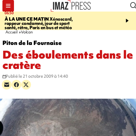
06:50
08:53
À LA UNE CE MATIN
Xénoscard,
SAINT-PAUL
Jour de S
rappeur condamné, jour de sport
2026 - bouger, s’informe
santé, rétro, Paris en bus et météo
soin de sa santé
Accueil
Volcan
Piton de la Fournaise
Des éboulements dans le
cratère
Publié le 21 octobre 2009 à 14:40