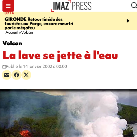
09:14
13:09
GIRONDE
Retour timide des
CONFLIT
Des échanges
touristes au Porge, encore meurtri
font cinq morts en Ukrai
par le mégafeu
Russie
Accueil
Volcan
Volcan
La lave se jette à l'eau
Publié le 14 janvier 2002 à 00:00