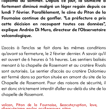
l'aplomb du sommet. Depuis ce jour, la sismicité a
fortement diminué malgré un léger regain depuis ce
lundi 7 février. Parallèlement, le cône du Piton de la
Fournaise continue de gonfler. "La préfecture a pris
cette décision en recoupant toutes ces données",
explique Andréa Di Muro, directeur de l'Observatoire
volcanologique.
L'accès à l'enclos se fait dans les mêmes conditions
qu'avant sa fermeture, le 2 février dernier. A savoir qu'il
est ouvert de 6 heures à 16 heures. Les sentiers balisés
menant à la chapelle de Rosemont et au cratère Rivals
sont autorisés. Le sentier d'accès au cratère Dolomieu
est fermé dans sa portion située en amont du site de la
Chapelle de Rosemont. Pour des raisons de sécurité, il
est donc strictement interdit d'aller au-delà du site de la
chapelle de Rosemont.
volcan, Piton de la Fournaise, &eacute;ruption, lave,
s&eacute;isme, enclos, acc&egrave;s, piton,