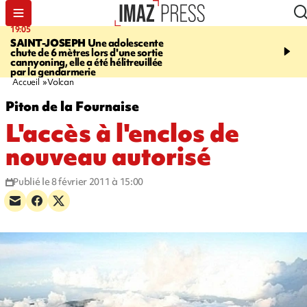
19:05
20:44
SAINT-JOSEPH
Une adolescente
À RETENIR CE SOIR
G
chute de 6 mètres lors d'une sortie
rouée de coups, cycliste,
cannyoning, elle a été hélitreuillée
personne disparue et c
par la gendarmerie
para-natation
Accueil
Volcan
Piton de la Fournaise
L'accès à l'enclos de
nouveau autorisé
Publié le 8 février 2011 à 15:00