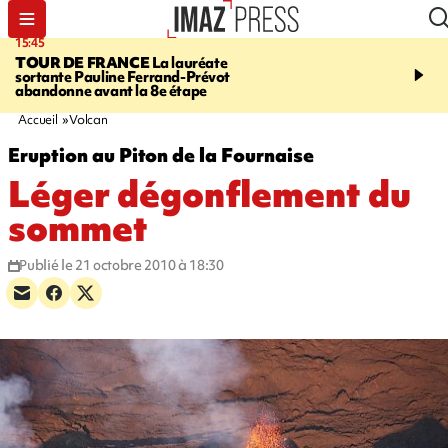
15:45
20:17
TOUR DE FRANCE
La lauréate
À RETENIR CE SOIR
Sé
sortante Pauline Ferrand-Prévot
routière, concours de nou
abandonne avant la 8e étape
du littoral fermée, courr
Darmanin et évacuation
Accueil
Volcan
Eruption au Piton de la Fournaise
Léger dégonflement du
sommet
Publié le 21 octobre 2010 à 18:30