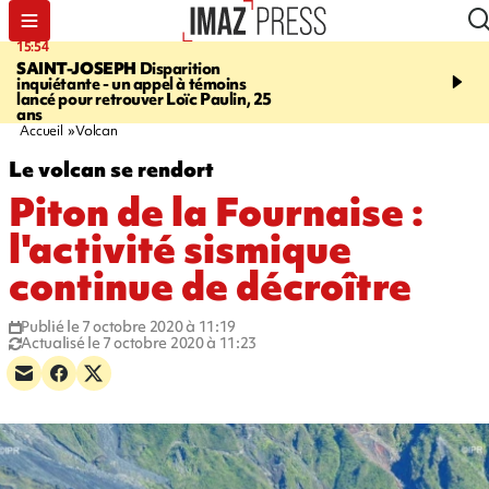
15:54
17:52
SAINT-JOSEPH
Disparition
SAINT-DENIS
Le Barac
inquiétante - un appel à témoins
dimanche pour l'arrivée
lancé pour retrouver Loïc Paulin, 25
cycliste
ans
Accueil
Volcan
Le volcan se rendort
Piton de la Fournaise :
l'activité sismique
continue de décroître
Publié le 7 octobre 2020 à 11:19
Actualisé le 7 octobre 2020 à 11:23