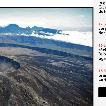
la 
Civi
de l
17:5
corp
Bas
16:3
séc
"glo
agri
13:5
pré
Lari