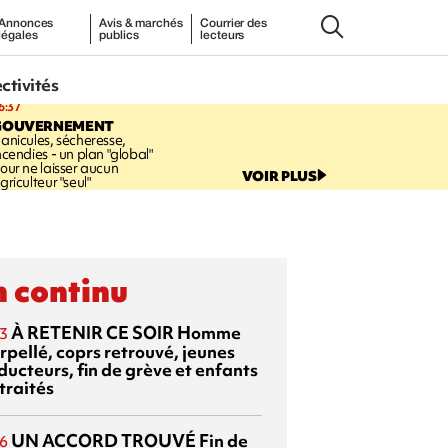
Annonces
Avis & marchés
Courrier des
légales
publics
lecteurs
ectivités
6:37
GOUVERNEMENT
anicules, sécheresse,
ncendies - un plan "global"
our ne laisser aucun
VOIR PLUS
griculteur "seul"
 continu
À RETENIR CE SOIR
Homme
3
rpellé, coprs retrouvé, jeunes
ducteurs, fin de grève et enfants
traités
UN ACCORD TROUVÉ
Fin de
6