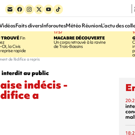
Vidéos
Faits divers
Inforoutes
Météo Réunion
L’actu des coll
17:57
1
 TROUVÉ
Fin
MACABRE DÉCOUVERTE
hez
Un corps retrouvé à la ravine
C
OI, la Civis
de Trois-Bassins
i
 reprise rapide
p
a
ent de l'édifice a repris
 interdit au public
aise indécis -
En
difice a
20:2
inte
con
mal
18:2