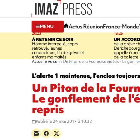
Actus Réunion
France-Monde
MENU
20:23
18:26
À RETENIR CE SOIR
UN ACCORD
Homme interpellé, coprs
de la grève c
retrouvé, jeunes
Derichebourg-
conducteurs, fin de grève et
appelle à une
enfants maltraités
de la collecte
Accueil
Volcan
Un Piton de la Fournaise indécis - Le gonflem
L'alerte 1 maintenue, l'enclos toujours
Un Piton de la Fourn
Le gonflement de l'é
repris
Publié le 24 mai 2017 à 10:32