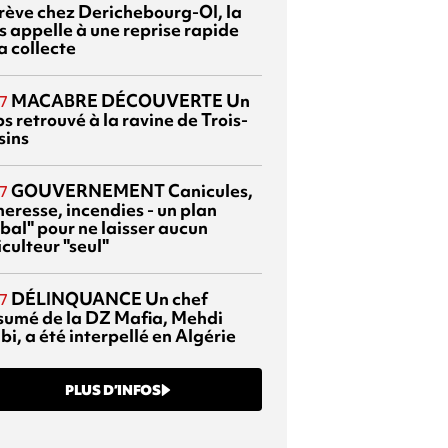
grève chez Derichebourg-OI, la
s appelle à une reprise rapide
a collecte
MACABRE DÉCOUVERTE
Un
7
s retrouvé à la ravine de Trois-
sins
GOUVERNEMENT
Canicules,
7
heresse, incendies - un plan
bal" pour ne laisser aucun
culteur "seul"
DÉLINQUANCE
Un chef
7
sumé de la DZ Mafia, Mehdi
bi, a été interpellé en Algérie
PLUS D’INFOS