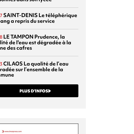
SAINT-DENIS
Le téléphérique
7
ang a repris du service
LE TAMPON
Prudence, la
8
ité de l'eau est dégradée à la
ine des cafres
CILAOS
La qualité de l’eau
3
radée sur l’ensemble de la
mmune
PLUS D’INFOS