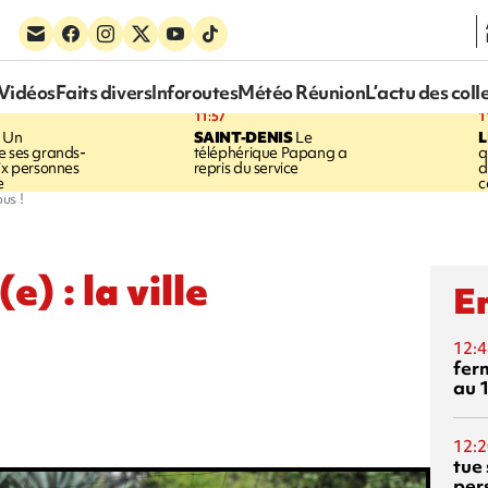
Vidéos
Faits divers
Inforoutes
Météo Réunion
L’actu des coll
11:57
1
Un
SAINT-DENIS
Le
e ses grands-
téléphérique Papang a
q
six personnes
repris du service
d
e
c
ous !
) : la ville
En
12:4
fer
au 
12:2
tue
per