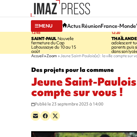
Actus Réunion
France-Monde
MENU
12:48
12:20
SAINT-PAUL
Nouvelle
THAÏLANDE
fermeture du Cap
adolescent tu
Lahoussaye du 10 au 15
parents puis 
août
dans son lycé
Accueil
Zoom
Jeune Saint-Paulois(e) : la ville compte sur v
Des projets pour la commune
Jeune Saint-Paulois(e
compte sur vous !
Publié le 23 septembre 2023 à 14:00