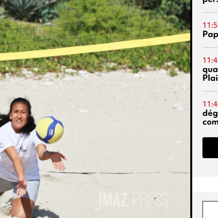
11:5
Pap
11:4
qual
Pla
11:4
dég
co