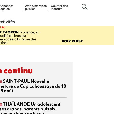
Annonces
Avis & marchés
Courrier des
légales
publics
lecteurs
ectivités
1:48
LE TAMPON
Prudence, la
ualité de l'eau est
égradée à la Plaine des
VOIR PLUS
afres
 continu
SAINT-PAUL
Nouvelle
8
meture du Cap Lahoussaye du 10
15 août
THAÏLANDE
Un adolescent
0
 ses grands-parents puis six
sonnes dans son lycée