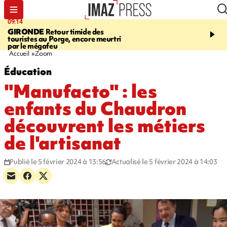
09:14
13:09
GIRONDE
Retour timide des
CONFLIT
Des échanges
touristes au Porge, encore meurtri
font cinq morts en Ukrai
par le mégafeu
Russie
Accueil
Zoom
Éducation
"Manufacto" : les
enfants du Chaudron
découvrent les métiers
de l'artisanat
Publié le 5 février 2024 à 13:56
Actualisé le 5 février 2024 à 14:03