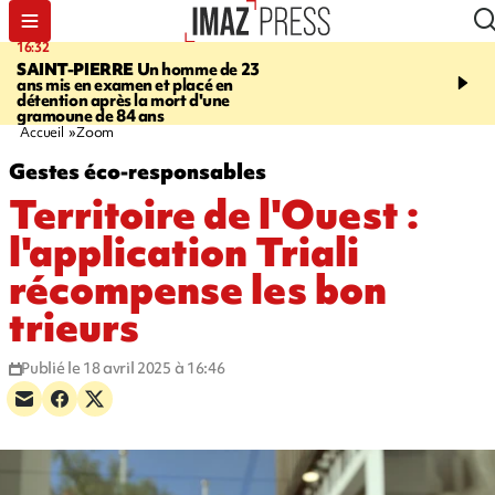
16:32
21:08
SAINT-PIERRE
Un homme de 23
MONDE
Arabie saoudit
ans mis en examen et placé en
et Turquie scellent un p
détention après la mort d'une
défense en pleine guerr
gramoune de 84 ans
Orient
Accueil
Zoom
Gestes éco-responsables
Territoire de l'Ouest :
l'application Triali
récompense les bon
trieurs
Publié le 18 avril 2025 à 16:46