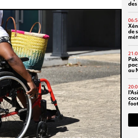
des
06:5
Xén
de s
mét
21:0
Pak
pac
au 
20:0
l'A
coc
foo