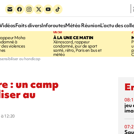
Vidéos
Faits divers
Inforoutes
Météo Réunion
L’actu des coll
06:50
2
rappeur Moha
À LA UNE CE MATIN
ondamné à
Xénoscard, rappeur
P
 des violences
condamné, jour de sport
u
mes
santé, rétro, Paris en bus et
p
météo
O
 sensibiliser au handicap
re : un camp
En
liser au
08:1
jeu 
ima
 à 12:20
07:2
Squ