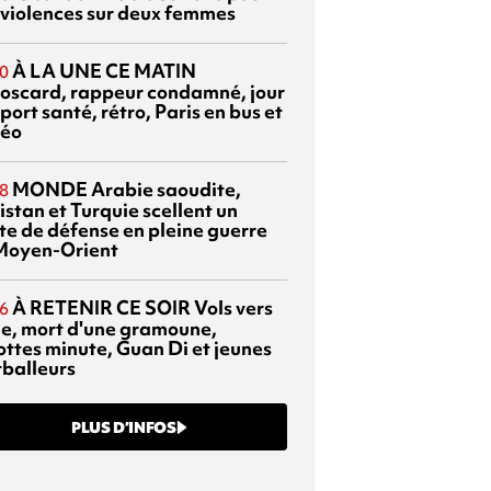
 violences sur deux femmes
À LA UNE CE MATIN
0
oscard, rappeur condamné, jour
port santé, rétro, Paris en bus et
éo
MONDE
Arabie saoudite,
8
istan et Turquie scellent un
te de défense en pleine guerre
Moyen-Orient
À RETENIR CE SOIR
Vols vers
6
sie, mort d'une gramoune,
ottes minute, Guan Di et jeunes
tballeurs
PLUS D’INFOS