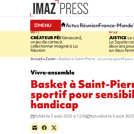
Actus Réunion
France-Monde
MENU
08:11
07:22
CRÉATEUR PÉI
Xénoscard,
JUSTICE
Le 
un jeu de cartes à
La Squale c
collectionner imaginé à La
deux ans pour
Réunion
sur deux fem
Accueil
Zoom
Basket à Saint-Pierre : un camp sportif pour
Vivre-ensemble
Basket à Saint-Pier
sportif pour sensibi
handicap
Publié le 5 août 2025 à 12:06
Actualisé le 5 août 2025