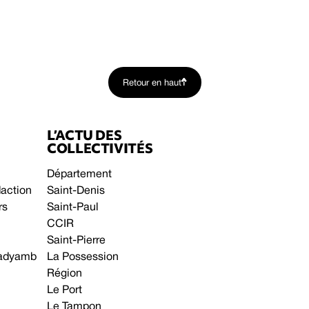
Retour en haut
L’ACTU DES
COLLECTIVITÉS
Département
daction
Saint-Denis
rs
Saint-Paul
CCIR
Saint-Pierre
 gadyamb
La Possession
Région
Le Port
Le Tampon