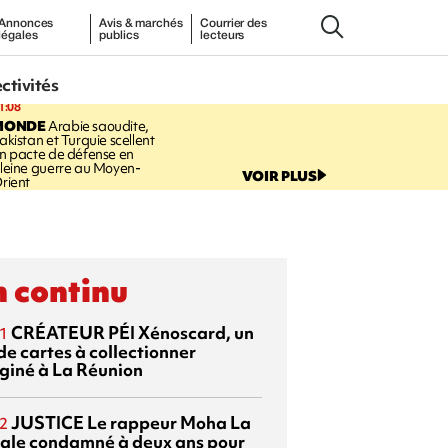
Annonces
Avis & marchés
Courrier des
légales
publics
lecteurs
ectivités
1:08
MONDE
Arabie saoudite,
akistan et Turquie scellent
n pacte de défense en
leine guerre au Moyen-
VOIR PLUS
rient
 continu
CRÉATEUR PÉI
Xénoscard, un
1
de cartes à collectionner
giné à La Réunion
JUSTICE
Le rappeur Moha La
2
ale condamné à deux ans pour